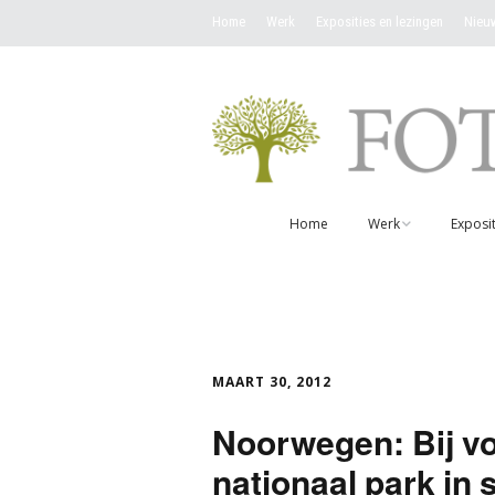
Home
Werk
Exposities en lezingen
Nieu
Home
Werk
Exposit
Werken overzicht
Ik wil een werk ko
Fotokaarten
MAART 30, 2012
Noorwegen: Bij v
nationaal park in