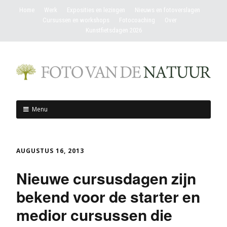
Home
Werk
Exposities en lezingen
Nieuws en fotoverslagen
Cursussen en workshops
Fotocoaching
Over
Kunstfietsdagen 2026
Menu
AUGUSTUS 16, 2013
Nieuwe cursusdagen zijn
bekend voor de starter en
medior cursussen die