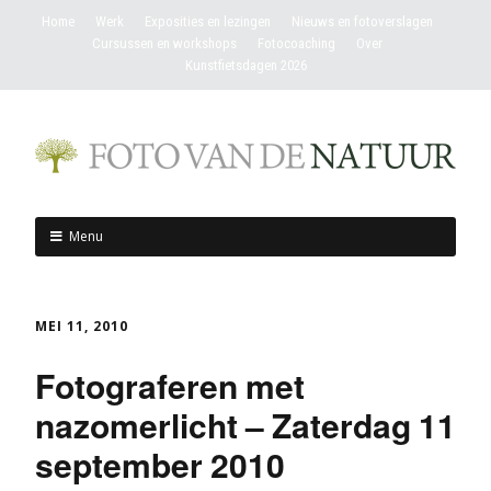
Home
Werk
Exposities en lezingen
Nieuws en fotoverslagen
Cursussen en workshops
Fotocoaching
Over
Kunstfietsdagen 2026
Menu
MEI 11, 2010
Fotograferen met
nazomerlicht – Zaterdag 11
september 2010