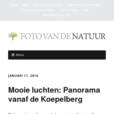
Home
Werk
Exposities en lezingen
Nieuws en fotoverslagen
Cursussen en workshops
Fotocoaching
Over
Kunstfietsdagen 2026
Menu
JANUARI 17, 2016
Mooie luchten: Panorama
vanaf de Koepelberg