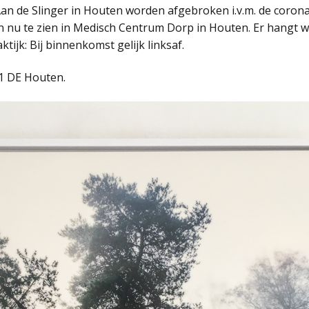
Aan de Slinger in Houten worden afgebroken i.v.m. de coro
Groepsuitje fotografie
ijn nu te zien in Medisch Centrum Dorp in Houten. Er hangt w
tijk: Bij binnenkomst gelijk linksaf.
Cursus informatie (voor
deelnemers)
1 DE Houten.