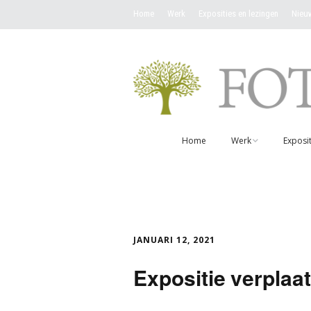
Home
Werk
Exposities en lezingen
Nieu
Home
Werk
Exposit
Werken overzicht
Ik wil een werk ko
Fotokaarten
JANUARI 12, 2021
Expositie verplaa