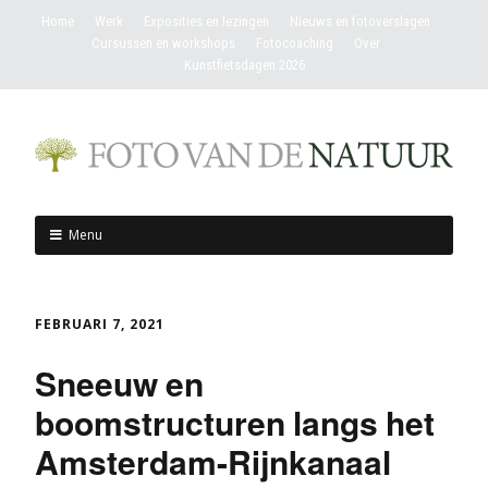
Home
Werk
Exposities en lezingen
Nieuws en fotoverslagen
Cursussen en workshops
Fotocoaching
Over
Kunstfietsdagen 2026
Menu
FEBRUARI 7, 2021
Sneeuw en
boomstructuren langs het
Amsterdam-Rijnkanaal