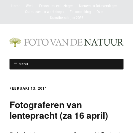
Home
Werk
Exposities en lezingen
Nieuws en fotoverslagen
Cursussen en workshops
Fotocoaching
Over
Kunstfietsdagen 2026
Menu
FEBRUARI 13, 2011
Fotograferen van
lentepracht (za 16 april)