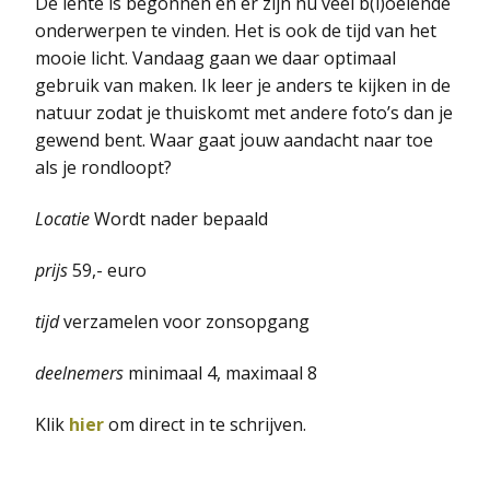
De lente is begonnen en er zijn nu veel b(l)oeiende
onderwerpen te vinden. Het is ook de tijd van het
mooie licht. Vandaag gaan we daar optimaal
gebruik van maken. Ik leer je anders te kijken in de
natuur zodat je thuiskomt met andere foto’s dan je
gewend bent. Waar gaat jouw aandacht naar toe
als je rondloopt?
Locatie
Wordt nader bepaald
prijs
59,- euro
tijd
verzamelen voor zonsopgang
deelnemers
minimaal 4, maximaal 8
Klik
hier
om direct in te schrijven.