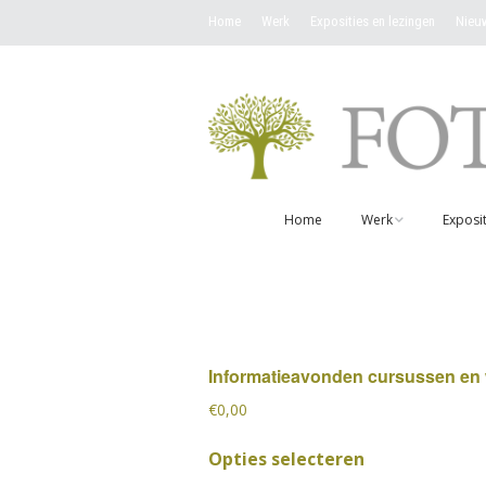
Home
Werk
Exposities en lezingen
Nieu
Home
Werk
Exposit
Werken overzicht
Ik wil een werk ko
Informatieavonden cursussen en wo
Fotokaarten
€
0,00
Opties selecteren