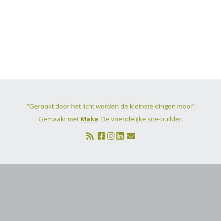
Groepsuitje fotografie
Cursus informatie (voor
deelnemers)
"Geraakt door het licht worden de kleinste dingen mooi"
Gemaakt met
Make
. De vriendelijke site-builder.