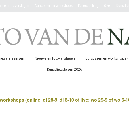
ws en fotoverslagen
Cursussen en workshops
Fotocoaching
Over
Kunstfi
ies en lezingen
Nieuws en fotoverslagen
Cursussen en workshops
Kunstfietsdagen 2026
Jaarcursus ‘Fotografeer
jouw verbinding met de
natuur”
pen
Dagworkshop ‘jouw
rkshops (online: di 28-9, di 6-10 of live: wo 29-9 of wo 6-1
verbinding met de
natuur’
Workshop ‘ Fotograferen
op 100 meter’ (1 op 1)