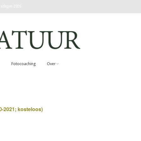
etsdagen 2026
Fotocoaching
Over
Contact
Over Rob en visie
0-2021; kosteloos)
Nieuwsbrief abonneren
Voorwaarden
cursussen en
workshops
Fotovandenatuur