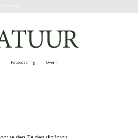
etsdagen 2026
Fotocoaching
Over
Contact
Over Rob en visie
Nieuwsbrief abonneren
Voorwaarden
cursussen en
workshops
ot te zien. Te zien zijn foto’s
Fotovandenatuur