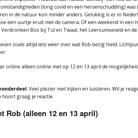
 omstandigheden (long covid en een hersenschudding) was (en 
Groepsuitje fotografie
en in de natuur kon minder anders. Gelukkig is er in Nederl
 toe een uurtje eruit met de camera. Of een weekend in een h
Cursus informatie (voor
 Verdronken Bos bij Tul en Twaal, het Leersumseveld en de
deelnemers)
ven zoals altijd iets weer over wat Rob bezig hield. Lichtpu
er.
jaar online alleen online met op 12 en 13 april de mogelijkhe
ieonderdeel
. Veel plezier met kijken en luisteren. Wil je re
hoort graag je reactie.
t Rob (alleen 12 en 13 april)