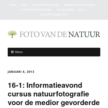
Home
Werk
Exposities en lezingen
Nieuws en fotoverslagen
Cursussen en workshops
Fotocoaching
Over
Kunstfietsdagen 2026
Menu
JANUARI 6, 2013
16-1: Informatieavond
cursus natuurfotografie
voor de medior gevorderde