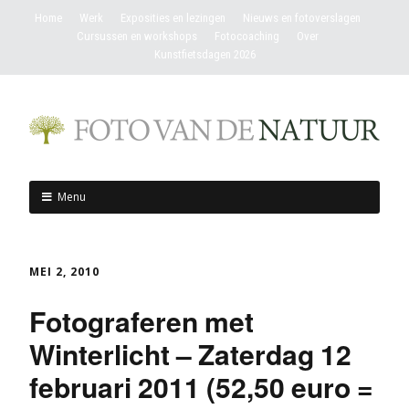
Home
Werk
Exposities en lezingen
Nieuws en fotoverslagen
Cursussen en workshops
Fotocoaching
Over
Kunstfietsdagen 2026
Menu
MEI 2, 2010
Fotograferen met
Winterlicht – Zaterdag 12
februari 2011 (52,50 euro =