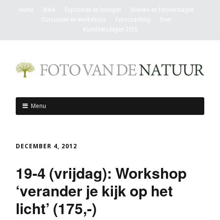
Home
Werk
Exposities en lezingen
Nieuws en fotoverslagen
Cursussen en workshops
Fotocoaching
Over
Kunstfietsdagen 2026
Menu
DECEMBER 4, 2012
19-4 (vrijdag): Workshop
‘verander je kijk op het
licht’ (175,-)