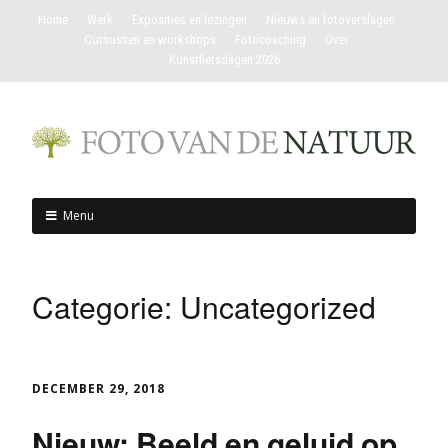
Home
Werk
Exposities en lezingen
Nieuws en fotoverslagen
Cursussen en workshops
Fotocoaching
Over
Kunstfietsdagen 2026
Menu
Categorie:
Uncategorized
DECEMBER 29, 2018
Nieuw: Beeld en geluid op