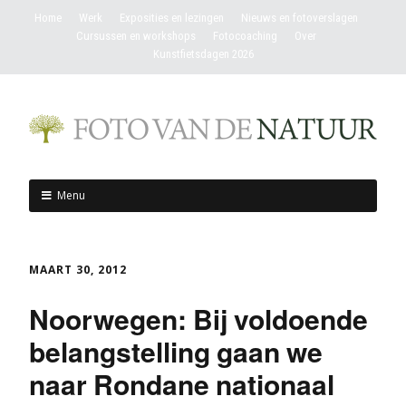
Home
Werk
Exposities en lezingen
Nieuws en fotoverslagen
Cursussen en workshops
Fotocoaching
Over
Kunstfietsdagen 2026
Menu
MAART 30, 2012
Noorwegen: Bij voldoende
belangstelling gaan we
naar Rondane nationaal