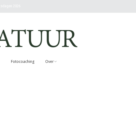
etsdagen 2026
Fotocoaching
Over
Contact
Over Rob en visie
Nieuwsbrief abonneren
Voorwaarden
cursussen en
workshops
Fotovandenatuur