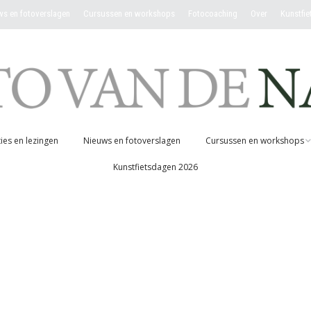
ws en fotoverslagen
Cursussen en workshops
Fotocoaching
Over
Kunstfi
ies en lezingen
Nieuws en fotoverslagen
Cursussen en workshops
Kunstfietsdagen 2026
Jaarcursus ‘Fotografeer
jouw verbinding met de
natuur”
pen
Dagworkshop ‘jouw
verbinding met de
natuur’
Workshop ‘ Fotograferen
op 100 meter’ (1 op 1)