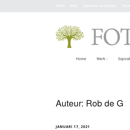
Home
Werk
Exposities en lezingen
Nieu
Home
Werk
Exposit
Werken overzicht
Ik wil een werk ko
Auteur:
Rob de G
Fotokaarten
JANUARI 17, 2021