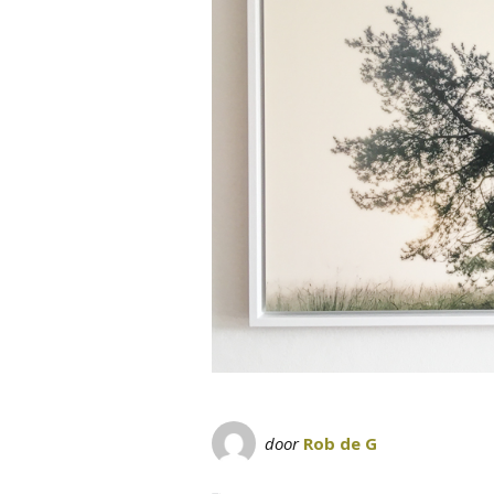
door
Rob de G