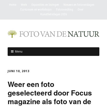
Home
Werk
Exposities en lezingen
Nieuws en fotoverslagen
Cursussen en workshops
Fotocoaching
Over
Kunstfietsdagen 2026
Menu
JUNI 10, 2013
Weer een foto
geselecteerd door Focus
magazine als foto van de