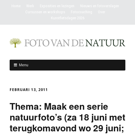
Home
Werk
Exposities en lezingen
Nieuws en fotoverslagen
Cursussen en workshops
Fotocoaching
Over
Kunstfietsdagen 2026
Menu
FEBRUARI 13, 2011
Thema: Maak een serie
natuurfoto’s (za 18 juni met
terugkomavond wo 29 juni;